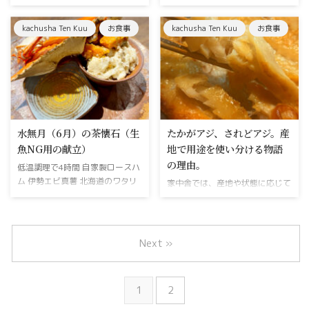
特別な日は、移動のない「我が家
1. 品種選びの科学：なぜ「スーパ
かったからです。 決して安価な
の家中舎」で。お皿からお飲み物
ースイート種」なのか 最近、産
価格設定ではありませんが、意外
kachusha Ten Kuu
お食事
kachusha Ten Kuu
お食事
まで全て携え、熟練の技とともに
直などで山盛り売られてるトウモ
にも若いカップルやご夫婦に多く
お伺いいたします。 大切な家族
ロコシ。蒸しても焼いても甘くて
...
や仲間と、本当に美味しい料理を
美味しいですね。普通に食べても
囲みたい。けれど、外へ出向くの
甘いトウモロコシを、今日は科学
が難しい時もあります。「寝たき
の力を使って更に甘く美味しくし
りのご家族へ、住み慣れた家で最
ている〝家中舎のコーンスープ〟
高のお祝いをしてあげたい」「小
についてのお話です。さて、山盛
水無月（6月）の茶懐石（生
たかがアジ、されどアジ。産
さなお子様がいても、周りに気兼
りのトウモロコシの中で〝一番甘
ねなく伝統の味を堪能したい」
みがある〟とされる品種を知って
魚NG用の献立）
地で用途を使い分ける物語
「大切な仲間との集まりだからこ
いますか？ゴールドラッシュ、サ
の理由。
低温調理で4時間 自家製ロースハ
そ、移動の手間なく、自宅でゆっ
ニーショコラ、ピュアホワイトと
ム 伊勢エビ真薯 北海道のワタリ
家中舎では、産地や状態に応じて
くり寛ぎたい」 宿のお客様への
いう品種です。これらの美味しさ
ガニ 懐石というと、刺身・寿
「お刺身・握り」で提供する魚
出張料理 インドからお越しのお
の秘密（甘さ）はここに遺伝学的
司・天ぷらが定番ですが、家中舎
と、「一夜干し・フライ」として
客様 そんな時は、家中舎をあな
なバイオテクノロジーが関わって
は京都・茶懐石が軸となってい
楽しんでいただく魚を厳格に使い
たのご自宅へお呼び出しくださ
いるようです。 従来のトウ ...
て、〝季節を楽しむ・味わう〟が
分けています。その基準は、単な
い。 ...
Next »
テーマとした〝創作〟が入ってい
る「鮮度」だけではありません。
ます。頑なに〝和〟にこだわるこ
魚が辿ってきた「物語（輸送の過
となく、そのときの旬をおいしい
程）」が、美味しさの答えを導き
1
2
スタイルで召し上がっていただい
出すからです。 例えば、長崎産
てます。中でも水無月（6月）の
の鯵。〝アジフライ〟の名産地と