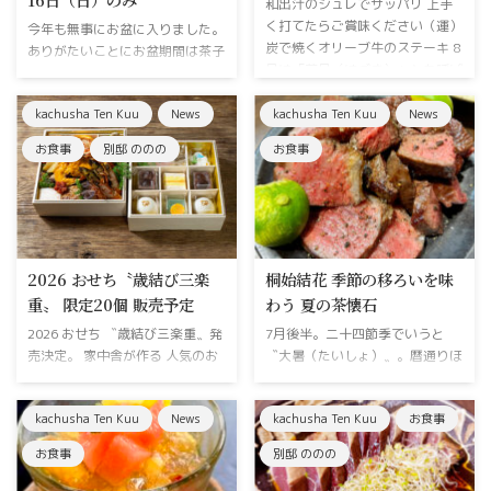
和出汁のジュレでサッパリ 上手
く打てたらご賞味ください（運）
今年も無事にお盆に入りました。
炭で焼くオリーブ牛のステーキ 8
ありがたいことにお盆期間は茶子
月は「葉月（はづき）」とも呼ば
の和菓子やアフタヌーンティなど
れ、〝葉が落ちる〟稲穂が色づい
ご予約を頂いておりまして夜の営
たり、山々の木の葉が色づき始め
kachusha Ten Kuu
News
kachusha Ten Kuu
News
業は15日（土曜）16日（日曜）
るという月です。毎日の尋常じゃ
の2日間のみとなっております。
お食事
別邸 ののの
お食事
無いこの暑さからは全く想像でき
17日からお仕事の方も多いとは
ませんが、暦ではそろそろ秋が近
思います。お盆のお疲れも家中舎
づいてくる。そんな季節なので
TENKUUにてリフレッシュいただ
す。お茶の世界では〝夏の名残
ければと思います。
り〟とか使います。 新しく初
（はつ）というコースを新設いた
2026 おせち〝歳結び三楽
桐始結花 季節の移ろいを味
しました 懐石料理がどんな料理
重〟 限定20個 販売予定
わう 夏の茶懐石
なのか。茶懐石ってなになのか。
ここは非日常への入り口です。初
2026 おせち 〝歳結び三楽重〟発
7月後半。二十四節季でいうと
（はつ）初めての方や興味がある
売決定。 家中舎が作る 人気のお
〝大暑（たいしょ）〟。暦通りほ
方 ...
せち〝お正月BOX〟→名称変更 歳
んとに連日大暑です。梅雨明けか
結び三楽集 へ今年の目玉は三段
ら10日間はグングンと気温が上
kachusha Ten Kuu
News
kachusha Ten Kuu
お食事
重。蕎麦・おせち・和菓子という
昇します。夏バテを防ぐ意味でも
家中舎の得意分野が三つ詰まった
あってこの頃になると土用の丑の
お食事
別邸 ののの
豪華おせちを予定しています。
日〝うなぎ〟を食べるんですね。
2025年バージョン 一の膳 二の膳
72侯でいうと〝桐始結花 (きりは