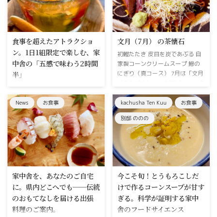
（和菓子） 今年は蕎麦の重を用
じめてはなをむすぶ)〟です。桐
意 年越し（蕎麦）新年（おせ
の実がなりだして、風に乗って飛
ち）初釜（和菓子）お正月を楽し
んで行く。そんな季節です。懐石
む三楽重 年越しには手打ち蕎麦
料理は野菜や旬の魚が主の料理な
食事を超えたアトラクショ
文月（7月） の茶懐石
をご用意します。新年は好評の伊
のでとても季節の移ろいを重んじ
ン。1日1組限定で楽しむ、家
初鰹たたき 皮目を炭であぶる 自
勢エビも復活。二名様分のおせち
ます。冬瓜・なすび・ソーメン瓜
中舎の「五感で味わう2時間
家製コーンクリームスープ 鰺の
をぎっしり詰め込みます。新年三
など夏野菜もう最後かな〝自家製
半」
にぎり（真コース） 7月は「文月
ヶ日はくつろぎの和菓子を。お抹
コーンスープ〟あります。美味し
（ふみづき）」とも呼ばれ、七夕
茶を点ててご家 ...
い〝オリーブ牛〟も用意してお ...
多度津から宇多津へと移転し、一
の短冊に願いを込める、どこかロ
切の看板を無くした「家中舎」。
マンチックで風雅な季節です。家
News
お食事
kachusha Ten Kuu
お食事
どこにあるのかさえ正確に明かさ
中舎の暖簾をくぐった瞬間から、
ないその佇まいに、「本当に実在
別邸 ののの
外の暑さをふっと忘れるような、
しているのだろうか？」と思われ
涼やかで心地よいひとときをお届
る方もいるかもしれません。実は
けできればと思っております。
今年、私たちは大きな方向転換を
新しく初（はつ）というコースを
しました。宴会や宿泊も受けてい
新設いたしました 懐石料理がど
た大空間から、1日わずか1グル
んな料理なのか。茶懐石ってなに
家中舎を、あなたのご自宅
今こそ旬！とうもろこしだ
ープ（最大4名様まで）のためだ
なのか。ここは非日常への入り口
けの、完全な秘密空間へ。その理
に。県内どこへでも──伝統
けで作るコーンスープが甘す
です。初（はつ）初めての方や興
由は、料理についてお客様とお話
のおもてなしを届ける出張
ぎる。科学が証明する家中
味がある方へのコースをご用意し
ししながら、じっくりとコースを
料理のご案内。
舎のフードサイエンス
ました。少し興味がわいた方 ...
進めていくスタイルにこだわりた