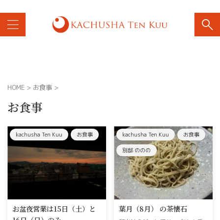
電話が約2週間止まってました。現在は通じるようです。ご迷惑お
HOME
>
お食事
>
お食事
kachusha Ten Kuu
お食事
kachusha Ten Kuu
お食事
別邸 ののの
お盆夜営業は15日（土）と
葉月（8月） の茶懐石
16日（日）のみ