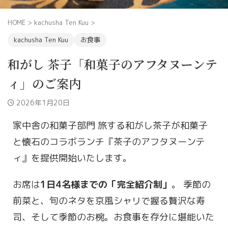
HOME
>
kachusha Ten Kuu
>
kachusha Ten Kuu
お食事
和がし 茶子「和菓子のアフタヌーンテ
ィ」のご案内
2026年1月20日
家中舎の和菓子部門 旅する和がし茶子が和菓子
と懐石のコラボランチ『茶子のアフタヌーンテ
ィ』を提供開始いたします。
お席は
1日4名様までの「完全紹介制」
。 季節の
前菜と、旬のネタを京風シャリで握る贅沢な寿
司、そして季節のお椀。お食事を存分に堪能いた