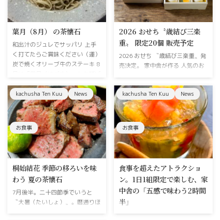
葉月（8月） の茶懐石
2026 おせち〝歳結び三楽
重〟 限定20個 販売予定
和出汁のジュレでサッパリ 上手
く打てたらご賞味ください（運）
2026 おせち 〝歳結び三楽重〟発
炭で焼くオリーブ牛のステーキ 8
売決定。 家中舎が作る 人気のお
月は「葉月（はづき）」とも呼ば
せち〝お正月BOX〟→名称変更 歳
れ、〝葉が落ちる〟稲穂が色づい
結び三楽集 へ今年の目玉は三段
たり、山々の木の葉が色づき始め
kachusha Ten Kuu
News
kachusha Ten Kuu
News
重。蕎麦・おせち・和菓子という
るという月です。毎日の尋常じゃ
家中舎の得意分野が三つ詰まった
無いこの暑さからは全く想像でき
豪華おせちを予定しています。
ませんが、暦ではそろそろ秋が近
2025年バージョン 一の膳 二の膳
お食事
お食事
づいてくる。そんな季節なので
（和菓子） 今年は蕎麦の重を用
す。お茶の世界では〝夏の名残
意 年越し（蕎麦）新年（おせ
り〟とか使います。 新しく初
ち）初釜（和菓子）お正月を楽し
（はつ）というコースを新設いた
む三楽重 年越しには手打ち蕎麦
桐始結花 季節の移ろいを味
食事を超えたアトラクショ
しました 懐石料理がどんな料理
をご用意します。新年は好評の伊
わう 夏の茶懐石
ン。1日1組限定で楽しむ、家
なのか。茶懐石ってなになのか。
勢エビも復活。二名様分のおせち
中舎の「五感で味わう2時間
ここは非日常への入り口です。初
7月後半。二十四節季でいうと
をぎっしり詰め込みます。新年三
半」
（はつ）初めての方や興味がある
〝大暑（たいしょ）〟。暦通りほ
ヶ日はくつろぎの和菓子を。お抹
方 ...
んとに連日大暑です。梅雨明けか
茶を点ててご家 ...
多度津から宇多津へと移転し、一