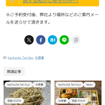
旅する和がし茶子のHPへ
※ご予約受付後、弊社より場所などのご案内メー
ルを送らせて頂きます。
-
kachusha Ten Kuu
,
お食事
関連記事
kachusha Ten Kuu
お食事
kachusha Ten Kuu
News
別邸 ののの
お食事
別邸 ののの