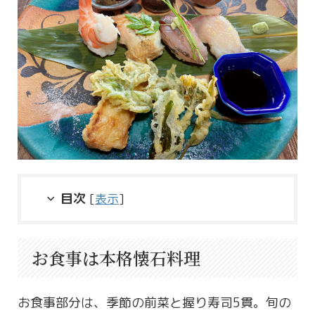
目次
[
表示
]
お食事は本格懐石料理
お食事部分は、季節の前菜と握り寿司5貫。旬の