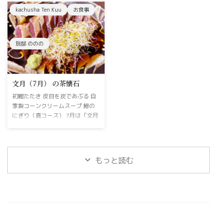
ら10日間はグングンと気温が上
切の看板を無くした「家中舎」。
kachusha Ten Kuu
お食事
昇します。夏バテを防ぐ意味でも
どこにあるのかさえ正確に明かさ
あってこの頃になると土用の丑の
ないその佇まいに、「本当に実在
日〝うなぎ〟を食べるんですね。
しているのだろうか？」と思われ
72侯でいうと〝桐始結花 (きりは
る方もいるかもしれません。実は
別邸 ののの
じめてはなをむすぶ)〟です。桐
今年、私たちは大きな方向転換を
の実がなりだして、風に乗って飛
しました。宴会や宿泊も受けてい
んで行く。そんな季節です。懐石
た大空間から、1日わずか1グル
料理は野菜や旬の魚が主の料理な
文月（7月） の茶懐石
ープ（最大4名様まで）のためだ
のでとても季節の移ろいを重んじ
けの、完全な秘密空間へ。その理
初鰹たたき 皮目を炭であぶる 自
ます。冬瓜・なすび・ソーメン瓜
由は、料理についてお客様とお話
家製コーンクリームスープ 鰺の
など夏野菜もう最後かな〝自家製
ししながら、じっくりとコースを
にぎり（真コース） 7月は「文月
コーンスープ〟あります。美味し
進めていくスタイルにこだわりた
（ふみづき）」とも呼ばれ、七夕
い〝オリーブ牛〟も用意してお ...
かったからです。 決して安価な
の短冊に願いを込める、どこかロ
価格設定ではありませんが、意外
マンチックで風雅な季節です。家
にも若いカップルやご夫婦に多く
中舎の暖簾をくぐった瞬間から、
もっと読む
...
外の暑さをふっと忘れるような、
涼やかで心地よいひとときをお届
けできればと思っております。
新しく初（はつ）というコースを
新設いたしました 懐石料理がど
んな料理なのか。茶懐石ってなに